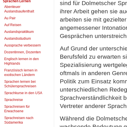
Sprachen Lernen
sind für Dolmetscher Sp
Abenteuer
ihrer Arbeit gehen sie a
Auslandsaufenthalt
Au Pair
arbeiten sie mit gezielt
Auf Reisen
angemessener Intonation,
Auslandspraktikum
Gesprächen unterstreic
Auslandsstudium
Aussprache verbessern
Auf Grund der unterschie
Dozentinnen, Dozenten
Berufsfeld zu erwarten s
Englisch lernen in den
Highlands
Spezialisierung wertgel
Französisch lernen in
oftmals in anderen Genre
exotischen Ländern
Politik zum Einsatz komm
Sprachen lernen bei
Schülersprachreisen
unterschiedlichen Redeg
Sprachkurse in den USA
Sprachverständlichkeit 
Sprachreise
Vertreter anderer Sprach
Sprachreisen für
Erwachsene
Während die Dolmetscher
Sprachreisen nach
Südamerika
wachsende Bedeutung gen